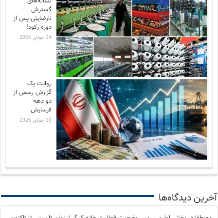
نشانه‌های
گسترش
نارضایتی‌ پس از
دوره رکود!
24 جولای 2026
روایت یک
گزارش رسمی از
دو دهه
فرسایش
20 جولای 2026
آخرین دیدگاه‌ها