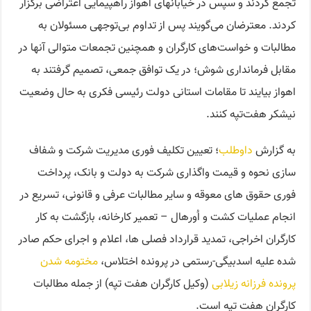
تجمع کردند و سپس در خیابانهای اهواز راهپیمایی اعتراضی برگزار
کردند. معترضان می‌گویند پس از تداوم بی‌توجهی مسئولان به
مطالبات و خواست‌های کارگران و همچنین تجمعات متوالی آنها در
مقابل فرمانداری شوش؛ در یک توافق جمعی، تصمیم گرفتند به
اهواز بیایند تا مقامات استانی دولت رئیسی فکری به حال وضعیت
نیشکر هفت‌تپه کنند.
به گزارش
داوطلب
؛ تعیین تکلیف فوری مدیریت شرکت و شفاف
سازی نحوه و قیمت واگذاری شرکت به دولت و بانک، پرداخت
فوری حقوق های معوقه و سایر مطالبات عرفی و قانونی، تسریع در
انجام عملیات کشت و اُورهال – تعمیر کارخانه، بازگشت به کار
کارگران اخراجی، تمدید قرارداد فصلی ها، اعلام و اجرای حکم صادر
شده علیه اسدبیگی-رستمی در پرونده اختلاس،
مختومه شدن
پرونده فرزانه زیلابی
(وکیل کارگران هفت تپه) از جمله مطالبات
کارگران هفت تپه است.