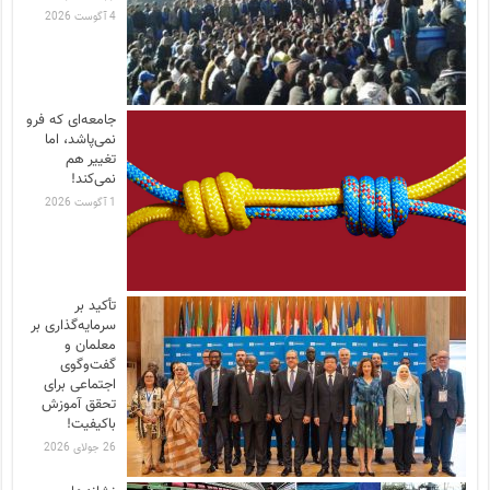
4 آگوست 2026
جامعه‌ای که فرو
نمی‌پاشد، اما
تغییر هم
نمی‌کند!
1 آگوست 2026
تأکید بر
سرمایه‌گذاری بر
معلمان و
گفت‌وگوی
اجتماعی برای
تحقق آموزش
باکیفیت!
26 جولای 2026