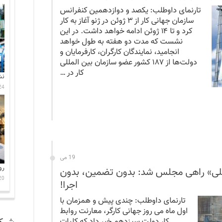
تارنمای داوطلب: یکصد و دوازدهمین کنفرانس
سازمان جهانی کار از ۳ ژوئن در ژنو آغاز به کار
کرد و تا ۱۴ ژوئن ادامه خواهد داشت. در این
نشست که مدت دو هفته به طول خواهد
انجامید، نمایندگان کارگران، کارفرمایان و
دولت‌ها از ۱۸۷ کشور عضو سازمان بین المللی
کار در …
نش
24 جولای 6
19 می
رو
غلی» راهی مجلس شد: بدون تضمین، بدون
20 جولای 6
اجرا!
تارنمای داوطلب: چندی پیش و همزمان با
اول ماه می روز جهانی کارگر، معارنت روابط
کار دولت سیزدهم خبر داد که کلیات