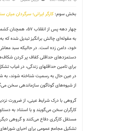
22 آگوست 2021
گزارش تحقیقی
4,735 Views
بخش سوم:
کارگر ایرانی؛ سرگردان میان س
چهار دهه پس از انقل
به مقوله‌ای چالش برانگیز تبدیل شده که ب
خود، دامن زده است. در حالیکه سبد معاش ک
دستمزدهای حداقلی کفاف پر کردن شکاف‌های 
برای تامین حداقلهای زندگی، در غیاب تشکل‌
در عین حال به رسمیت شناخته شوند، به ش
از شیوه‌های گوناگون سازماندهی سخن می‌گو
گروهی با درک شرایط عینی، از ضرورت نزدیک
کارگران سخن می‌گویند و با استناد به دستا
مستقل کارگری دفاع می‌کنند و گروهی دیگر 
تشکیل مجامع عمومی برای احیای شوراهای کا