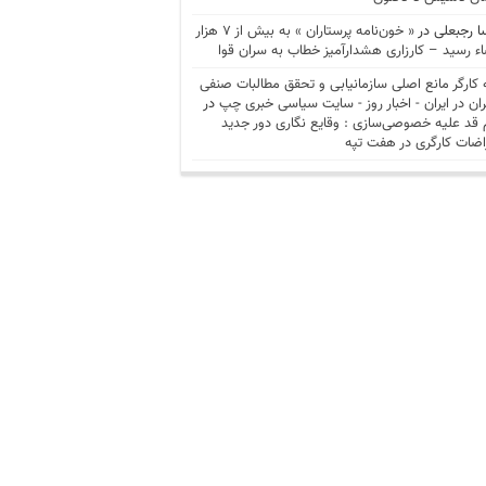
ا رجبعلی
در
« خون‌نامه پرستاران » به بیش از ۷ هزار
ء رسید – کارزاری هشدارآمیز خطاب به سران قوا
 کارگر مانع اصلی سازمانیابی و تحقق مطالبات صنفی
ران در ایران - اخبار روز - سايت سياسی خبری چپ
در
 قد علیه خصوصی‌سازی : وقایع نگاری دور جدید
اضات کارگری در هفت تپه