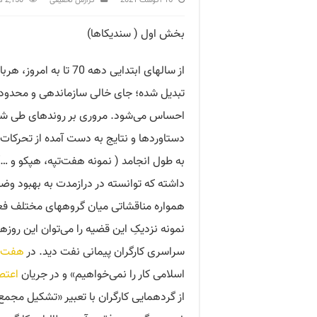
16 آگوست 2021
گزارش تحقیقی
2,150 Views
بخش اول ( سندیکاها)
از سالهای ابتدایی دهه 0
تبدیل شده؛ جای خالی سازماندهی و محدودی
احساس می‌شود. مروری بر روندهای طی شده
دستاوردها و نتایج به دست آمده از تحرکات
به طول انجامد ( نمونه هفت‌تپه، هپکو و 
داشته که توانسته در درازمدت به بهبود وض
همواره مناقشاتی میان گروههای مختلف فعا
نمونه نزدیکِ این قضیه را می‌توان این روزه
سراسری کارگران پیمانی نفت دید. در
هفت‌ت
اسلامی کار را نمی‌خواهیم» و در جریان
اعتص
از گردهمایی کارگران با تعبیر «تشکیل مجمع ع