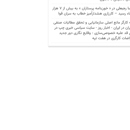
ا رجبعلی
در
« خون‌نامه پرستاران » به بیش از ۷ هزار
ء رسید – کارزاری هشدارآمیز خطاب به سران قوا
 کارگر مانع اصلی سازمانیابی و تحقق مطالبات صنفی
ران در ایران - اخبار روز - سايت سياسی خبری چپ
در
 قد علیه خصوصی‌سازی : وقایع نگاری دور جدید
اضات کارگری در هفت تپه