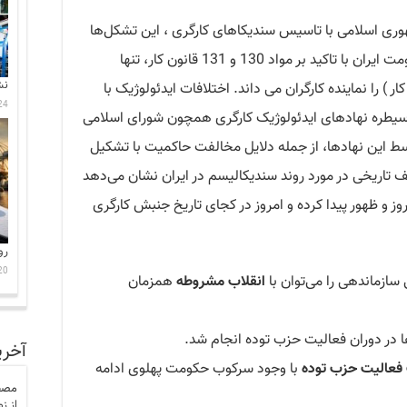
وری اسلامی با تاسیس سندیکاهای کارگری ، این تشکل‌ها
امکان فعالیت آزادانه در ایران را ندارند. حکومت ایران با تاکید بر مواد 130 و 131 قانون کار، تنها
نش
) را نماینده کارگران می داند. اختلافات ایدئولوژیک با
24 جولای 6
، سیطره نهادهای ایدئولوژیک کارگری همچون شورای اسلامی
ط این نهادها، از جمله دلایل مخالفت حاکمیت با تشکیل
 تاریخی در مورد روند سندیکالیسم در ایران نشان می‌دهد
وز و ظهور پیدا کرده و امروز در کجای تاریخ جنبش کارگری
رو
20 جولای 6
سازماندهی را می‌توان با
انقلاب مشروطه
همزمان
 در دوران فعالیت حزب توده انجام شد.
آخری
فعالیت حزب توده
با وجود سرکوب حکومت پهلوی ادامه
مصط
از ز