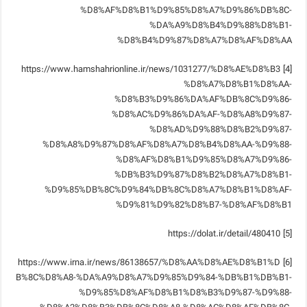
%D8%AF%D8%B1%D9%85%D8%A7%D9%86%DB%8C-
%DA%A9%D8%B4%D9%88%D8%B1-
%D8%B4%D9%87%D8%A7%D8%AF%D8%AA
[4] https://www.hamshahrionline.ir/news/1031277/%D8%AE%D8%B3
%D8%A7%D8%B1%D8%AA-
%D8%B3%D9%86%DA%AF%DB%8C%D9%86-
%D8%AC%D9%86%DA%AF-%D8%A8%D9%87-
%D8%AD%D9%88%D8%B2%D9%87-
%D8%A8%D9%87%D8%AF%D8%A7%D8%B4%D8%AA-%D9%88-
%D8%AF%D8%B1%D9%85%D8%A7%D9%86-
%DB%B3%D9%87%D8%B2%D8%A7%D8%B1-
%D9%85%DB%8C%D9%84%DB%8C%D8%A7%D8%B1%D8%AF-
%D9%81%D9%82%D8%B7-%D8%AF%D8%B1
[5] https://dolat.ir/detail/480410
[6] https://www.irna.ir/news/86138657/%D8%AA%D8%AE%D8%B1%D
B%8C%D8%A8-%DA%A9%D8%A7%D9%85%D9%84-%DB%B1%DB%B1-
%D9%85%D8%AF%D8%B1%D8%B3%D9%87-%D9%88-