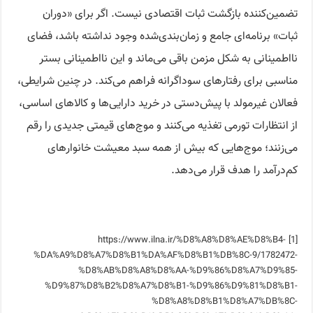
تضمین‌کننده بازگشت ثبات اقتصادی نیست. اگر برای «دوران
ثبات» برنامه‌ای جامع و زمان‌بندی‌شده وجود نداشته باشد، فضای
نااطمینانی به شکل مزمن باقی می‌ماند و این نااطمینانی بستر
مناسبی برای رفتارهای سوداگرانه فراهم می‌کند. در چنین شرایطی،
فعالان غیرمولد با پیش‌دستی در خرید دارایی‌ها و کالاهای اساسی،
از انتظارات تورمی تغذیه می‌کنند و موج‌های قیمتی جدیدی را رقم
می‌زنند؛ موج‌هایی که بیش از همه سبد معیشت خانوارهای
کم‌درآمد را هدف قرار می‌دهد.
[1] https://www.ilna.ir/%D8%A8%D8%AE%D8%B4-
%DA%A9%D8%A7%D8%B1%DA%AF%D8%B1%DB%8C-9/1782472-
%D8%AB%D8%A8%D8%AA-%D9%86%D8%A7%D9%85-
%D9%87%D8%B2%D8%A7%D8%B1-%D9%86%D9%81%D8%B1-
%D8%A8%D8%B1%D8%A7%DB%8C-