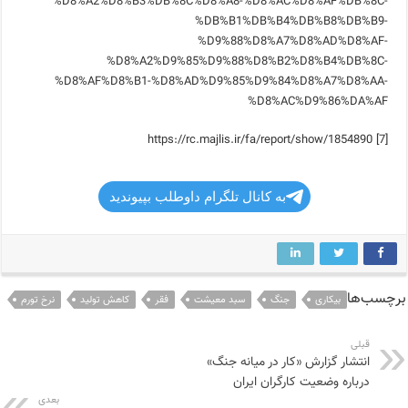
%D8%A2%D8%B3%DB%8C%D8%A8-%D8%AC%D8%AF%DB%8C-
%DB%B1%DB%B4%DB%B8%DB%B9-
%D9%88%D8%A7%D8%AD%D8%AF-
%D8%A2%D9%85%D9%88%D8%B2%D8%B4%DB%8C-
%D8%AF%D8%B1-%D8%AD%D9%85%D9%84%D8%A7%D8%AA-
%D8%AC%D9%86%DA%AF
[7] https://rc.majlis.ir/fa/report/show/1854890
به کانال تلگرام داوطلب بپیوندید
برچسب‌ها
بیکاری
جنگ
سبد معیشت
فقر
کاهش تولید
نرخ تورم
قبلی
انتشار گزارش «کار در میانه جنگ»
درباره وضعیت کارگران ایران
بعدی