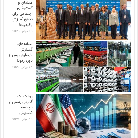
معلمان و
گفت‌وگوی
اجتماعی برای
تحقق آموزش
باکیفیت!
26 جولای 2026
نشانه‌های
گسترش
نارضایتی‌ پس از
دوره رکود!
24 جولای 2026
روایت یک
گزارش رسمی از
دو دهه
فرسایش
20 جولای 2026