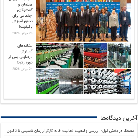
معلمان و
گفت‌وگوی
اجتماعی برای
تحقق آموزش
باکیفیت!
26 جولای 2026
نشانه‌های
گسترش
نارضایتی‌ پس از
دوره رکود!
24 جولای 2026
آخرین دیدگاه‌ها
مصطفا
در
بخش اول- بررسی وضعیت فعالیت خانه کارگر از زمان تاسیس تا تاکنون