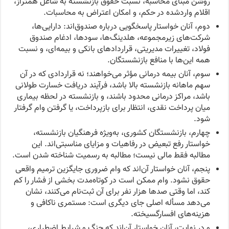
روشن مبنای محاسبه، نسبت حقوق بازنشسته به شاغل همتراز،
اقلام واردشده در حکم، و امکان اعتراض به محاسبات.
دوم، آنان خواستار پاسخگویی درباره صندوق‌اند: دارایی‌ها،
شرکت‌های زیرمجموعه، هلدینگ‌ها، سودها، ادغام صندوق
فولاد، تغییرات مدیریتی، قراردادهای بانکی و بیمه‌ای، و نسبت
همه این‌ها با منافع بازنشستگان.
سوم، آنان بیمه درمانی مؤثر می‌خواهند؛ نه قراردادی که در آن
سهم ماهانه بازنشسته بالا باشد، فرآیند دریافت خسارت طولانی
باشد، مراکز درمانی محدود باشند، و بازنشسته در لحظه بیماری
میان پرداخت نقدی، انتظار برای بازپرداخت، یا گرفتن وام گرفتار
شود.
چهارم، بازنشستگان کشوری، به‌ویژه فرهنگیان بازنشسته،
خواستار رفع تبعیض در رفاهیات و مزایای مناسبتی‌اند. این
مطالبه فقط مالی نیست؛ مطالبه به رسمیت شناخته شدن است.
پنجم، آنان خواستار آن‌اند که وام ضروری جایگزین ترمیم واقعی
حقوق نشود. وام ممکن است در کوتاه‌مدت بخشی از فشار را کم
کند، اما وقتی صدها هزار نفر برای آن ثبت‌نام می‌کنند، نشان
می‌دهد مسأله اصلی جای دیگری است: مستمری ناکافی و
هزینه‌های افسارگسیخته.
و در نهایت، آنان خواستار آن‌اند که جنگ و شرایط اضطراری،