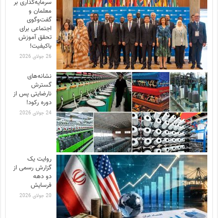
سرمایه‌گذاری بر
معلمان و
گفت‌وگوی
اجتماعی برای
تحقق آموزش
باکیفیت!
26 جولای 2026
نشانه‌های
گسترش
نارضایتی‌ پس از
دوره رکود!
24 جولای 2026
روایت یک
گزارش رسمی از
دو دهه
فرسایش
20 جولای 2026