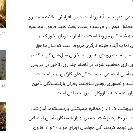
اعی هنوز با مسأله پرداخت‌نشدن افزایش سالانه مستمری
 معضل دوم از راه رسیده است: بحث تغییر فرمول محاسبه
23 می 2026 22:07
ازنشستگان مربوط است؛ به اجاره، درمان، خوراک، و
می اما به آینده طبقه کارگری مربوط است که سال‌ها حق
سیر، مستمری‌اش نه بر پایه آخرین سال‌های کار، بلکه بر
ه‌پردازی محاسبه شود. در فاصله چند روز، تأخیر در افزایش
 تأمین اجتماعی، نامه تشکل‌های کارگری، و توضیحات
رفتند و تصویری روشن ساختند: بحران بازنشستگان تأمین
27 آوریل 2026 00:35
 اعتماد به سازوکار تأمین اجتماعی است.
نخستین نشانه‌های علنی این اعتراض در اردیبهشت ۱۴۰۵، از مطالبه همیشگی بازنشسته‌ها آغاز شد:
افزایش مستمری طبق قانون باید اعمال شود. در ۲۰ اردیبهشت، جمعی از بازنشستگان تأمین اجتماعی
در شوش و اهواز مقابل ادارات تأمین اجتماعی تجمع کردند. آنان خواهان اجرای مواد ۹۶ و ۱۱۱ قانون