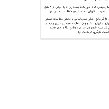
ا رجبعلی
در
« خون‌نامه پرستاران » به بیش از ۷ هزار
ء رسید – کارزاری هشدارآمیز خطاب به سران قوا
 کارگر مانع اصلی سازمانیابی و تحقق مطالبات صنفی
ران در ایران - اخبار روز - سايت سياسی خبری چپ
در
 قد علیه خصوصی‌سازی : وقایع نگاری دور جدید
اضات کارگری در هفت تپه