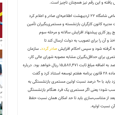
با بالا گرفتن اعتراض‌ها، سازمان تأمین اجتماعی شامگاه ۲۲ اردیبهشت اطلاعیه‌ای صادر و اعلام کرد
 مدیره کانون کارگران بازنشسته و مستمری‌بگیران تأمین
 روز کاری پیشنهاد افزایش سالانه و مرحله سوم
اخذ و آن را برای تصویب به دولت ارسال کند تا
جا
1 آگوست 2026
وبه گرفته شود و سپس احکام افزایش
صادر گردد
. سازمان
ری برای حداقل‌بگیران مشابه مصوبه شورای عالی کار،
معادل ۶۰ درصد، و برای سایر سطوح ۴۵ درصد به اضافه مبلغ ثابت ۱۵,۵۸۶,۴۷۱ ریال خواهد بود. درباره
متناسب‌سازی نیز سازمان به جزء ۲ بند «ر» ماده ۲۸ قانون برنامه هفتم توسعه استناد کرد و گفت
نسبت مستمری بازنشسته به حداقل دستمزد باید با ۹۰ درصد نسبت اولین مستمری بازنشستگی به
تأ
سب شود؛ یعنی اگر مستمری یک فرد هنگام بازنشستگی
بر
عد از متناسب‌سازی باید تا حد امکان همان نسبت حفظ
26 جولای 6