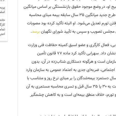
 او، در وضع موجود حقوق بازنشستگی بر اساس میانگین
پریس
امضا
دو سال آخر خدمت محاسبه می‌شود، اما در طرح جدید میانگین ۳۵ سال سابقه بیمه مبنای محاسبه
خانه
رفتن تورم تعدیل می‌شود. او البته تأکید کرده بود مصوبات
کارگ
تمام
نی مجلس تصویب و سپس به تأیید شورای نگهبان
برسد
.
اعتر
، احسان سهرابی، فعال کارگری و عضو اسبق کمیته حفاظت فنی وزارت
به این بحث واکنش نشان داد. سهرابی تأکید کرد ماده ۷۷ قانون تأمین
زمان است و هرگونه دستکاری شتاب‌زده در آن، بدون
جتماعی، ضربه‌ای جدی به اعتماد عمومی به سازمان وارد
ال دستمزد بیمه‌شدگان را بر مبنای نرخ روز و متناسب با
افزایش تورم دریافت می‌کند؛ بنابراین بازگشت به ۳۰ یا ۳۵ سال قبل و تسری محاسبه مستمری به آن
 و تورم، خلاف منطق بیمه‌ای است و به کاهش چشمگیر