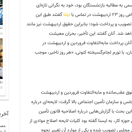
می به مطالبه بازنشستگان بود، خود به نگرانی تازه‌ای
در تماس با
ایلنا
گفتند طبق این
تصویب و پرداخت شود؛ بنابراین حقوق اردیبهشت نیز مانند
نش
د شد. آنان گفتند این تأخیر، بحران معیشت
24 جولای 6
آنان پرداخت مابه‌التفاوت فروردین و اردیبهشت در
ن، با تورم لجام‌گسیخته کنونی، «هر روز تاخیر، موجب
رو
20 جولای 6
وق عقب‌مانده و مابه‌التفاوت فروردین و اردیبهشت
و سازمان تأمین اجتماعی بالا گرفت: لایحه‌ای درباره
ن بحث با گزارش‌هایی درباره اصلاحیه قانون تأمین
آخری
وزه کار، به ایسنا گفته بود کلیات لایحه اصلاح موادی از
مصط
 مجلس تصویب شده و یکی از موارد آن تغییر نحوه
از ز