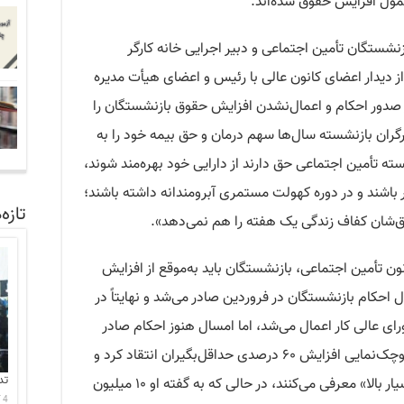
مول افزایش حقوق شده‌اند.
زنشستگان تأمین اجتماعی و دبیر اجرایی خانه کارگر
ز دیدار اعضای کانون عالی با رئیس و اعضای هیأت مدیره
ر صدور احکام و اعمال‌نشدن افزایش حقوق بازنشستگان را
کارگران بازنشسته سال‌ها سهم درمان و حق بیمه خود را به
ته تأمین اجتماعی حق دارند از دارایی خود بهره‌مند شوند،
ار باشند و در دوره کهولت مستمری آبرومندانه داشته باشند؛
تازه‌
قوق‌شان کفاف زندگی یک هفته را هم نمی‌دهد».
یگی تأکید کرد که طبق مواد ۹۶ و ۱۱۱ قانون تأمین اجتماعی، بازنشستگان باید به‌موقع از افزایش
 احکام بازنشستگان در فروردین صادر می‌شد و نهایتاً در
 عالی کار اعمال می‌شد، اما امسال هنوز احکام صادر
نشده بود. او همچنین از مقاومت در برابر کوچک‌نمایی افزایش ۶۰ درصدی حداقل‌بگیران انتقاد کرد و
تد
گفت برخی افراد ثروتمند این افزایش را «بسیار بالا» معرفی می‌کنند، در حالی که به گفته او ۱۰ میلیون
4 آگوست 2026