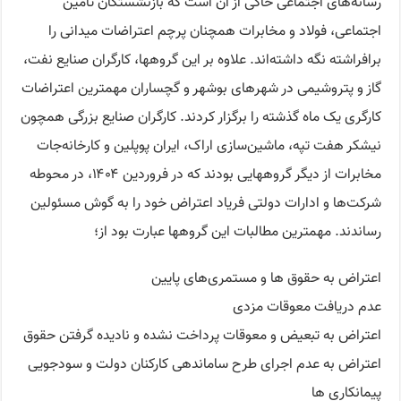
رسانه‌های اجتماعی حاکی از آن است که بازنشستگان تامین
اجتماعی، فولاد و مخابرات همچنان پرچم اعتراضات میدانی را
برافراشته نگه داشته‌اند. علاوه بر این گروهها، کارگران صنایع نفت،
گاز و پتروشیمی در شهرهای بوشهر و گچساران مهمترین اعتراضات
کارگری یک ماه گذشته را برگزار کردند. کارگران صنایع بزرگی همچون
نیشکر هفت تپه، ماشین‌سازی اراک، ایران پوپلین و کارخانه‌جات
مخابرات از دیگر گروههایی بودند که در فروردین ۱۴۰۴، در محوطه
شرکت‌ها و ادارات دولتی فریاد اعتراض خود را به گوش مسئولین
رساندند. مهمترین مطالبات این گروهها عبارت بود از؛
اعتراض به حقوق ها و مستمری‌های پایین
عدم دریافت معوقات مزدی
اعتراض به تبعیض و معوقات پرداخت نشده و نادیده گرفتن حقوق
اعتراض به عدم اجرای طرح ساماندهی کارکنان دولت و سودجویی
پیمانکاری ها