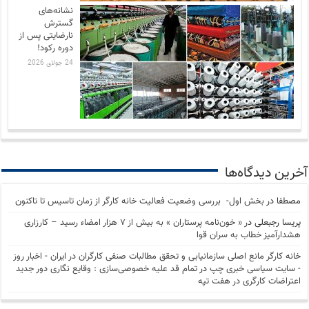
نشانه‌های
گسترش
نارضایتی‌ پس از
دوره رکود!
24 جولای 2026
آخرین دیدگاه‌ها
مصطفا
در
بخش اول- بررسی وضعیت فعالیت خانه کارگر از زمان تاسیس تا تاکنون
پریسا رجبعلی
در
« خون‌نامه پرستاران » به بیش از ۷ هزار امضاء رسید – کارزاری
هشدارآمیز خطاب به سران قوا
خانه کارگر مانع اصلی سازمانیابی و تحقق مطالبات صنفی کارگران در ایران - اخبار روز
- سايت سياسی خبری چپ
در
تمام قد علیه خصوصی‌سازی : وقایع نگاری دور جدید
اعتراضات کارگری در هفت تپه