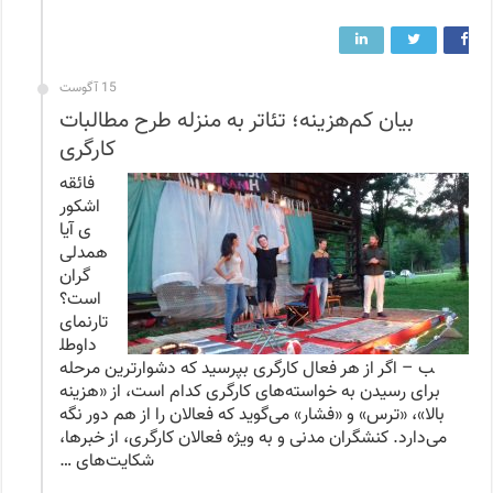
15 آگوست
بیان کم‌هزینه؛ تئاتر به منزله طرح مطالبات
کارگری
فائقه
اشکور
ی آیا
همدلی
گران
است؟
تارنمای
داوطل
ب – اگر از هر فعال کارگری بپرسید که دشوارترین مرحله
برای رسیدن به خواسته‌های کارگری کدام است، از «هزینه
بالا»، «ترس» و «فشار» می‌گوید که فعالان را از هم دور نگه
می‌دارد. کنشگران مدنی و به ویژه فعالان کارگری، از خبرها،
شکایت‌های …