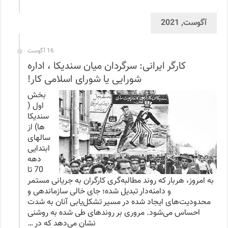
آگوست, 2021
16 آگوست
کارگر ایرانی: سرگردان میان سندیکا ، اداره
شورایی یا شورای اسلامی کار!
بخش
اول (
سندیکا
ها) از
سالهای
ابتدایی
دهه
70 تا
به امروز، هربار که روند مطالبه‌گری کارگران به جریانی مستمر
و دامنه‌دار تبدیل شده؛ جای خالی سازماندهی و
محدودیت‌های ایجاد شده در مسیر تشکل‌یابی آنان به شدت
احساس می‌شود. مروری بر روندهای طی شده به روشنی
نشان می‌دهد که در …