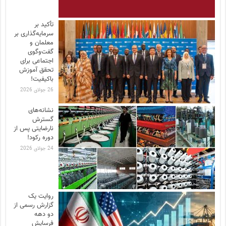
تأکید بر
سرمایه‌گذاری بر
معلمان و
گفت‌وگوی
اجتماعی برای
تحقق آموزش
باکیفیت!
26 جولای 2026
نشانه‌های
گسترش
نارضایتی‌ پس از
دوره رکود!
24 جولای 2026
روایت یک
گزارش رسمی از
دو دهه
فرسایش