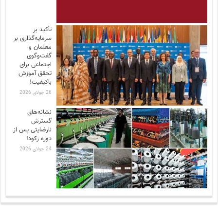
تأکید بر
سرمایه‌گذاری بر
معلمان و
گفت‌وگوی
اجتماعی برای
تحقق آموزش
باکیفیت!
26 جولای 2026
نشانه‌های
گسترش
نارضایتی‌ پس از
دوره رکود!
24 جولای 2026