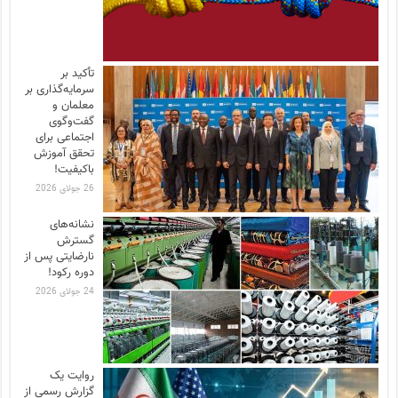
تأکید بر
سرمایه‌گذاری بر
معلمان و
گفت‌وگوی
اجتماعی برای
تحقق آموزش
باکیفیت!
26 جولای 2026
نشانه‌های
گسترش
نارضایتی‌ پس از
دوره رکود!
24 جولای 2026
روایت یک
گزارش رسمی از