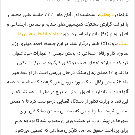
22 اکتبر 2024
دید‌بان کارگری
1,283 Views
تارنمای
داوطلب
: سه‌شنبه اول آبان ماه ۱۴۰۳، جلسه علنی مجلس
با قرائت گزارش مشترک کمیسیون‌های صنایع و معادن، اجتماعی و
اصل نودم (۹۰) قانون اساسی در مور
د حادثه انفجار معدن زغال
سنگ
پروده(۵) طبس برگزار شد. در این جلسه، احمد میدری وزیر
تعاون، کار و رفاه اجتماعی در بخش مهمی از اظهارات خود عنوان
کرد که « وزارتخانه‌های صمت و تکاور کارگروه مشترکی تشکیل
دادند و ۱۰۱ معدن زغال سنگ در حال بررسی است. از اواسط مهر
ماه ۶۲ معدن زغال سنگ مورد بررسی قرار گرفتند که متاسفانه همه
آنها فاقد استاندارد و اصول ایمنی مندرج در مقررات هستند که از
این تعداد وزارت تکاور از دستگاه قضایی درخواست کرد تا ۷ معدن
تعطیل شوند. اما از آنجایی که تعطیلی معادن مشکلاتی برای
شهرها در پیش دارد در هیئت وزیران مصوب شد تا بودجه لازم
برای پرداخت حقوق سه ماه کارگران معادنی که تعطیل می‌شود