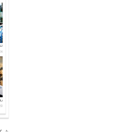
نش
24 جولای 6
رو
20 جولای 6