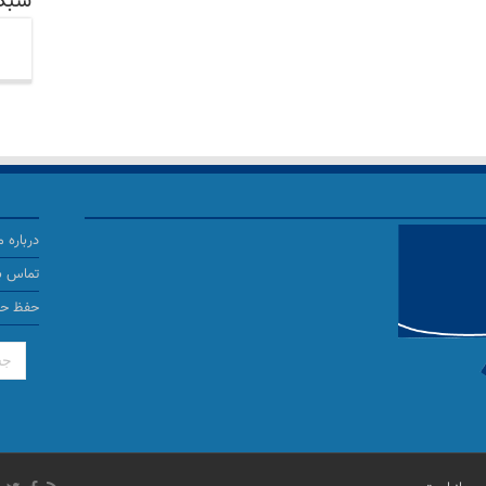
شبکه
درباره م
تماس با
حفظ ح