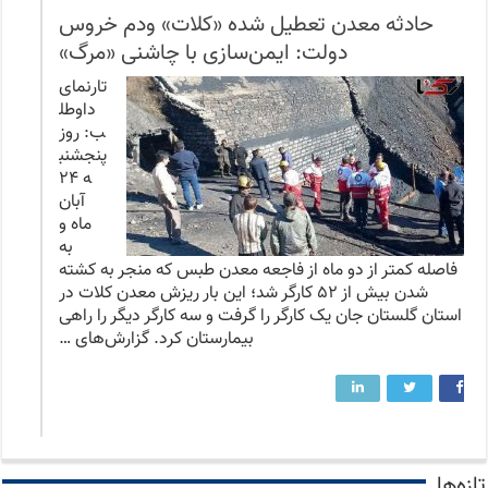
حادثه معدن تعطیل شده «کلات» ودم خروس
دولت: ایمن‌سازی با چاشنی «مرگ»
تارنمای
داوطل
ب: روز
پنجشنب
ه ۲۴
آبان
ماه و
به
فاصله کمتر از دو ماه از فاجعه معدن طبس که منجر به کشته
شدن بیش از ۵۲ کارگر شد؛ این بار ریزش معدن کلات در
استان گلستان جان یک کارگر را گرفت و سه کارگر دیگر را راهی
بیمارستان کرد. گزارش‌های …
تازه‌ها