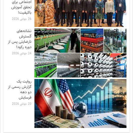
اجتماعی برای
تحقق آموزش
باکیفیت!
26 جولای 2026
نشانه‌های
گسترش
نارضایتی‌ پس از
دوره رکود!
24 جولای 2026
روایت یک
گزارش رسمی از
دو دهه
فرسایش
20 جولای 2026