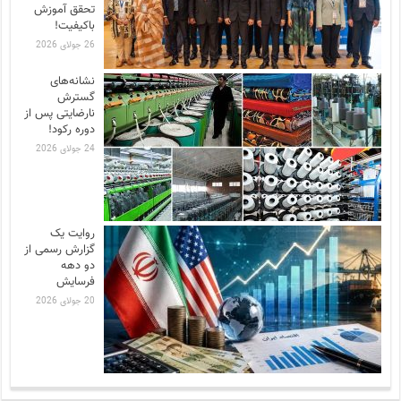
تحقق آموزش
باکیفیت!
26 جولای 2026
نشانه‌های
گسترش
نارضایتی‌ پس از
دوره رکود!
24 جولای 2026
روایت یک
گزارش رسمی از
دو دهه
فرسایش
20 جولای 2026